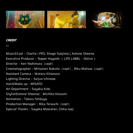
CREDIT
Music&Cast：Charlie ( PES, Shogo Soejima ), Kotone Sheena
Executive Producer：Teppei Hayashi（ LIFE LABEL・Dolive ）
Director：Ken Yoshimura（cept）
Cinematographer：Mitsunori Nakata（cept）, Riku Matsuo（cept）
Assistant Camera：Wataru Kitamura
Lighting Director：Seijun Ichinose
Hair&Make up：MISATO
Art Department：Sayaka Kido
Stylist(Kotone Sheena)：Michiko Koizumi
Animation：Takeru Shibuya
Production Manager：Rika Terauchi（cept）
Special Thanks：Sayaka Mawatari, Chika Isaji