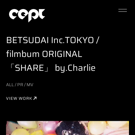
BETSUDAI Inc.TOKYO /
filmbum ORIGINAL
「SHARE」 by.Charlie
ALL
/
PR
/
MV
VIEW WORK